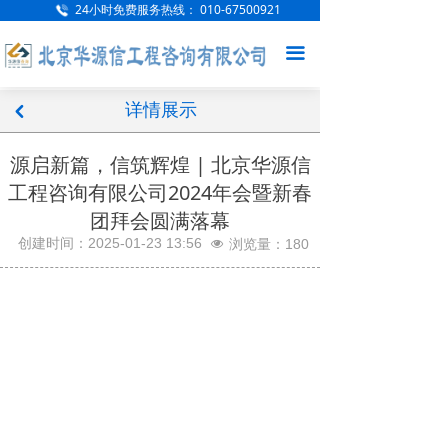
24小时免费服务热线：
010-67500921
网站首页
끀
公司概况
详情展示
新闻中心
낒
项目案例
源启新篇，信筑辉煌 | 北京华源信
工程咨询有限公司2024年会暨新春
服务范围
团拜会圆满落幕
创建时间：
2025-01-23
13:56
人才招聘
浏览量：
180
넶
企业文化
联系我们
访客留言