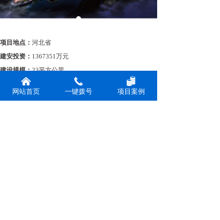
项目地点：
河北省
建安投资：
1367351万元
建设规模：
23平方公里
낀
끅
뀂
网站首页
一键拨号
项目案例
前一个：
金盛快速路提升改造工程
ꄴ
后一个：
拉萨市警务信息化工程
ꄲ
版权所有：
北京华源信工程咨询有限公司
京ICP备2021009942号-1
本网站由阿里云提供云计算及安全服务
本网站支持
IPv6