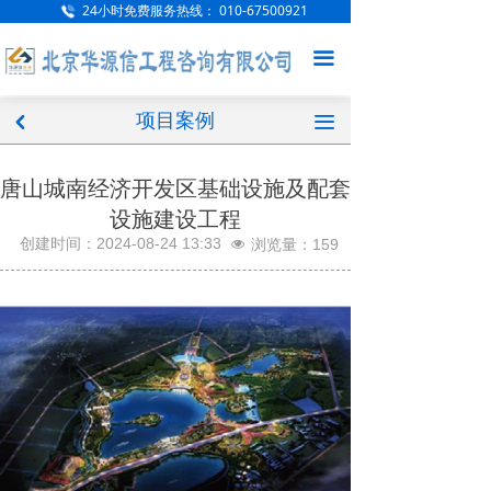
24小时免费服务热线：
010-67500921
网站首页
끀
公司概况
项目案例
新闻中心
끀
낒
项目案例
唐山城南经济开发区基础设施及配套
设施建设工程
服务范围
创建时间：
2024-08-24
13:33
浏览量：
159
넶
人才招聘
企业文化
联系我们
访客留言