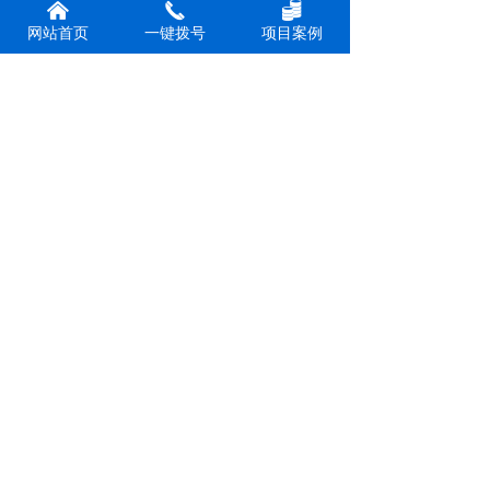
낀
끅
뀂
网站首页
一键拨号
项目案例