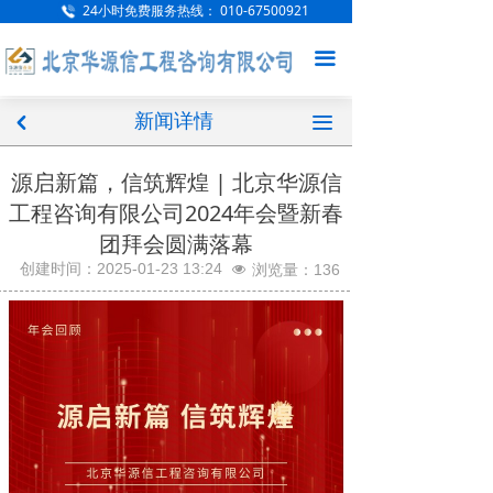
24小时免费服务热线：
010-67500921
网站首页
끀
公司概况
新闻详情
新闻中心
끀
낒
项目案例
源启新篇，信筑辉煌 | 北京华源信
工程咨询有限公司2024年会暨新春
服务范围
团拜会圆满落幕
人才招聘
创建时间：
2025-01-23
13:24
浏览量：
136
넶
企业文化
联系我们
访客留言